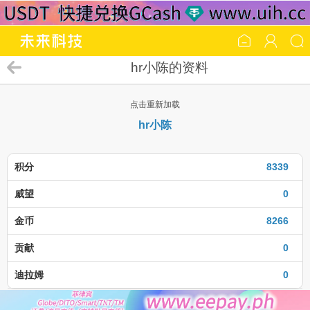
hr小陈的资料
点击重新加载
hr小陈
积分
8339
威望
0
金币
8266
贡献
0
迪拉姆
0