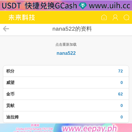
nana522的资料
点击重新加载
nana522
积分
72
威望
0
金币
62
贡献
0
迪拉姆
0